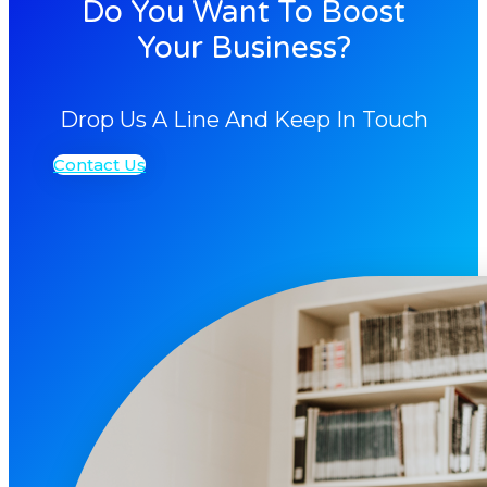
Do You Want To Boost
Your Business?
Drop Us A Line And Keep In Touch
Contact Us