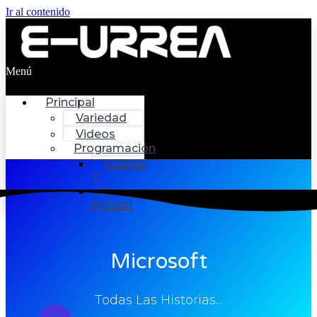
Ir al contenido
Menú
Principal
Variedad
Videos
Programación
Código
C
Código
Python
Microsoft
Todas Las Historias...