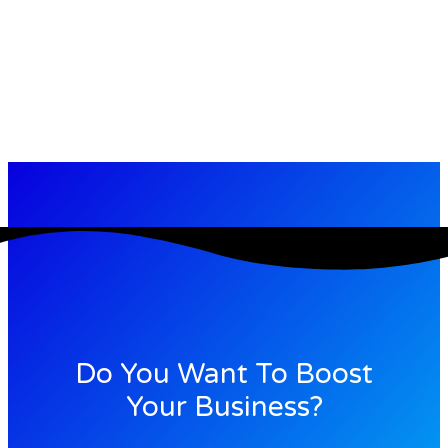
Do You Want To Boost
Your Business?