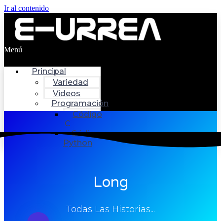
Ir al contenido
Menú
Principal
Variedad
Videos
Programación
Código
C
Código
Python
Long
Todas Las Historias...