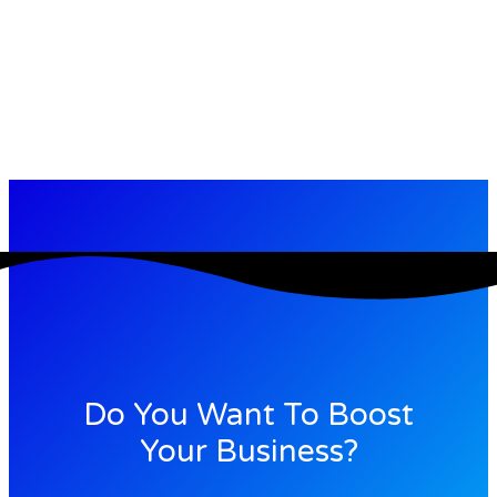
Do You Want To Boost
Your Business?