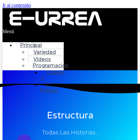
Ir al contenido
Menú
Principal
Variedad
Videos
Programación
Código
C
Código
Python
Estructura
Todas Las Historias...