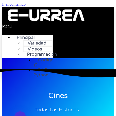
Ir al contenido
Menú
Principal
Variedad
Videos
Programación
Código
C
Código
Python
Cines
Todas Las Historias...