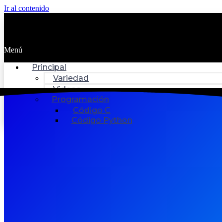
Ir al contenido
Menú
Principal
Variedad
Videos
Programación
Código C
Código Python