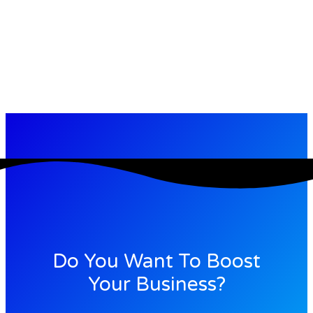
Do You Want To Boost
Your Business?