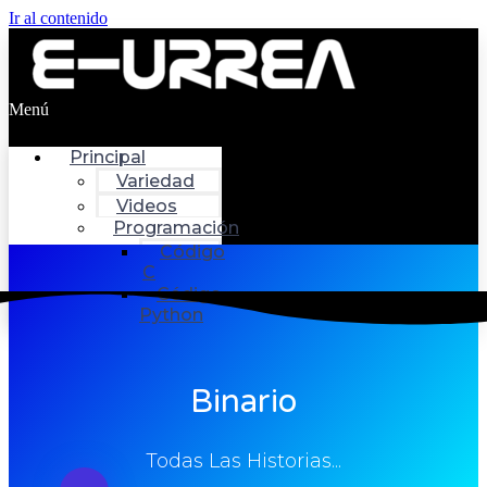
Ir al contenido
Menú
Principal
Variedad
Videos
Programación
Código
C
Código
Python
Binario
Todas Las Historias...