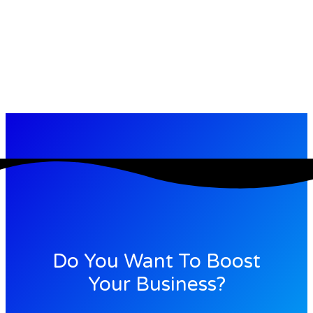
Do You Want To Boost
Your Business?