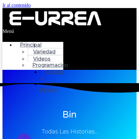
Ir al contenido
Menú
Principal
Variedad
Videos
Programación
Código
C
Código
Python
Bin
Todas Las Historias...