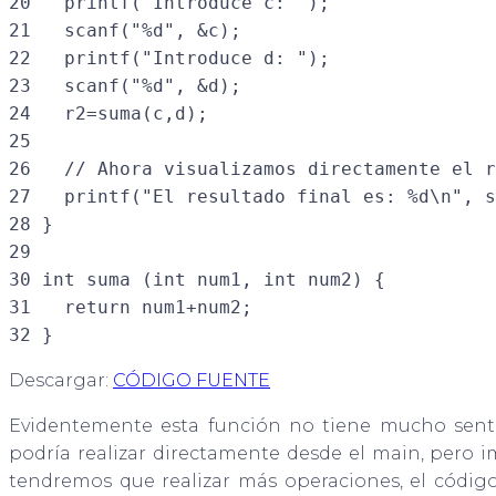
20   printf("Introduce c: ");

21   scanf("%d", &c);

22   printf("Introduce d: ");

23   scanf("%d", &d);

24   r2=suma(c,d);

25

26   // Ahora visualizamos directamente el r
27   printf("El resultado final es: %d\n", s
28 }

29

30 int suma (int num1, int num2) {

31   return num1+num2;

32 }
Descargar:
CÓDIGO FUENTE
Evidentemente esta función no tiene mucho sentid
podría realizar directamente desde el main, pero 
tendremos que realizar más operaciones, el código