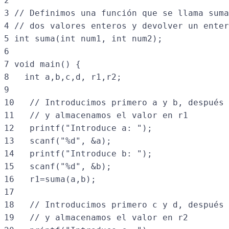
2

3 // Definimos una función que se llama suma
4 // dos valores enteros y devolver un enter
5 int suma(int num1, int num2);

6

7 void main() {

8   int a,b,c,d, r1,r2;

9

10   // Introducimos primero a y b, después 
11   // y almacenamos el valor en r1

12   printf("Introduce a: ");

13   scanf("%d", &a);

14   printf("Introduce b: ");

15   scanf("%d", &b);

16   r1=suma(a,b);

17 

18   // Introducimos primero c y d, después 
19   // y almacenamos el valor en r2
