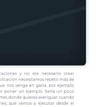
ciones y no era necesario crear
plicación necesitamos repetir más de
 que nos venga en gana, por ejemplo
or poner un ejemplo. Sería un poco
artes donde quieras averiguar cuando
nes, que vamos a ejecutar desde el