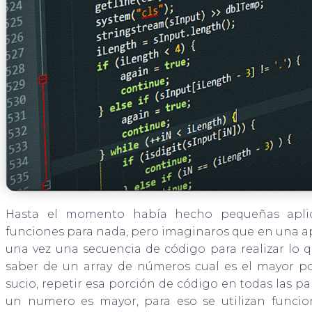
Hasta el momento había hecho pequeñas aplica
funciones para nada, pero imaginaros que en una a
una vez una secuencia de código para realizar lo
saber de un array de números cual es el mayor p
sucio, repetir esa porción de código en todas las p
un numero es mayor, para eso se utilizan funcio