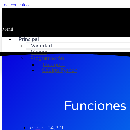
Ir al contenido
Menú
Principal
Variedad
Videos
Programación
Código C
Código Python
Funciones
febrero 24, 2011